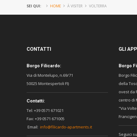
SEI QUI:
HOME
À VISITER
VOLTERRA
CONTATTI
GLI
APP
Borgo Filicardo:
Borgo Fi
Via di Montelupo, n.69/71
Borgo Fil
50025 Montespertoli FI)
della Tos
ovest da 
centro di 
Contatti:
"Via Volte
Tel: +39 0571 671021
Francigen
Fax: +39 0571 671005
Email:
info@filicardo-apartments.it
Seguici su