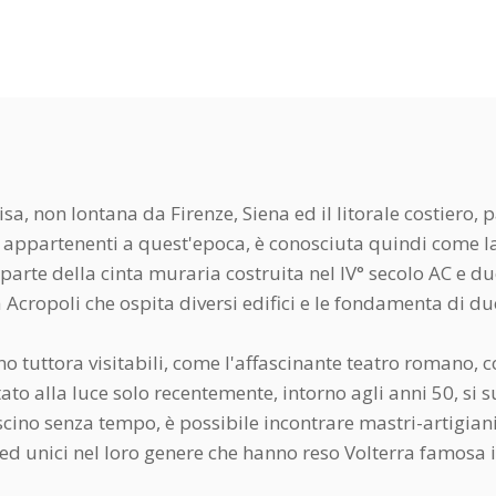
isa, non lontana da Firenze, Siena ed il litorale costiero,
 appartenenti a quest'epoca, è conosciuta quindi come la "
arte della cinta muraria costruita nel IV° secolo AC e due
a Acropoli che ospita diversi edifici e le fondamenta di du
 tuttora visitabili, come l'affascinante teatro romano, co
ato alla luce solo recentemente, intorno agli anni 50, si 
scino senza tempo, è possibile incontrare mastri-artigiani 
o ed unici nel loro genere che hanno reso Volterra famosa 