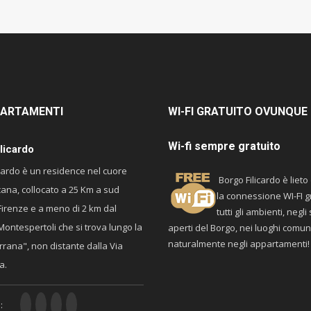
ARTAMENTI
WI-FI
GRATUITO OVUNQUE
Wi-fi sempre gratuito
licardo
icardo è un residence nel cuore
Borgo Filicardo è lieto 
cana, collocato a 25 Km a sud
la connessione WI-FI gr
Firenze e a meno di 2 km dal
tutti gli ambienti, negli
Montespertoli che si trova lungo la
aperti del Borgo, nei luoghi comun
naturalmente negli appartamenti!
rrana", non distante dalla Via
a.
: