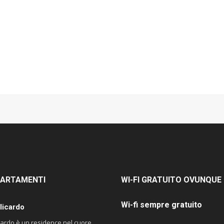
ARTAMENTI
WI-FI
GRATUITO OVUNQUE
Wi-fi sempre gratuito
licardo
icardo è un residence nel cuore