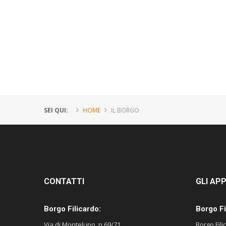
SEI QUI:
HOME
IL BORGO
CONTATTI
GLI
APP
Borgo Filicardo:
Borgo Fi
Via di Montelupo, n.69/71
Borgo Fil