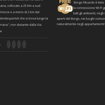
Borgo Filicardo è lieto 
cana, collocato a 25 Km a sud
la connessione WI-FI gr
Firenze e a meno di 2 km dal
tutti gli ambienti, negli
Montespertoli che si trova lungo la
aperti del Borgo, nei luoghi comun
naturalmente negli appartamenti!
rrana", non distante dalla Via
a.
: