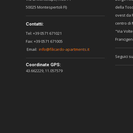
50025 Montespertoli FI)
della Tos
ovest da 
centro di 
Contatti:
"Via Volte
Tel: +39 0571 671021
Francigen
Fax: +39 0571 671005
Email:
info@filicardo-apartments.it
Seguici su
Coordinate GPS:
43.662229, 11.057579