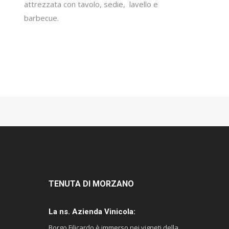
attrezzata con tavolo, sedie, lavello e
barbecue.
TENUTA
DI MORZANO
La ns. Azienda Vinicola:
Borgo Filicardo è immerso nei vigneti della